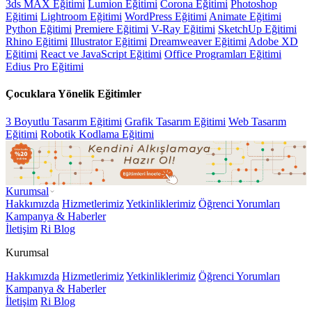
3ds MAX Eğitimi
Lumion Eğitimi
Corona Eğitimi
Photoshop
Eğitimi
Lightroom Eğitimi
WordPress Eğitimi
Animate Eğitimi
Python Eğitimi
Premiere Eğitimi
V-Ray Eğitimi
SketchUp Eğitimi
Rhino Eğitimi
Illustrator Eğitimi
Dreamweaver Eğitimi
Adobe XD
Eğitimi
React ve JavaScript Eğitimi
Office Programları Eğitimi
Edius Pro Eğitimi
Çocuklara Yönelik Eğitimler
3 Boyutlu Tasarım Eğitimi
Grafik Tasarım Eğitimi
Web Tasarım
Eğitimi
Robotik Kodlama Eğitimi
Kurumsal
Hakkımızda
Hizmetlerimiz
Yetkinliklerimiz
Öğrenci Yorumları
Kampanya & Haberler
İletişim
Ri Blog
Kurumsal
Hakkımızda
Hizmetlerimiz
Yetkinliklerimiz
Öğrenci Yorumları
Kampanya & Haberler
İletişim
Ri Blog