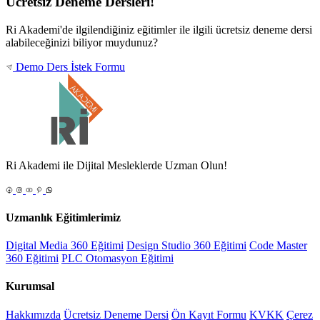
Ücretsiz Deneme Dersleri!
Ri Akademi'de ilgilendiğiniz eğitimler ile ilgili ücretsiz deneme dersi
alabileceğinizi biliyor muydunuz?
Demo Ders İstek Formu
Ri Akademi ile Dijital Mesleklerde Uzman Olun!
Uzmanlık Eğitimlerimiz
Digital Media 360 Eğitimi
Design Studio 360 Eğitimi
Code Master
360 Eğitimi
PLC Otomasyon Eğitimi
Kurumsal
Hakkımızda
Ücretsiz Deneme Dersi
Ön Kayıt Formu
KVKK
Çerez