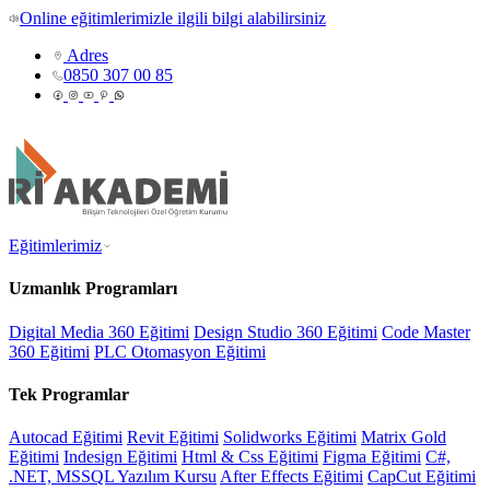
Online eğitimlerimizle ilgili bilgi alabilirsiniz
Adres
0850 307 00 85
Eğitimlerimiz
Uzmanlık Programları
Digital Media 360 Eğitimi
Design Studio 360 Eğitimi
Code Master
360 Eğitimi
PLC Otomasyon Eğitimi
Tek Programlar
Autocad Eğitimi
Revit Eğitimi
Solidworks Eğitimi
Matrix Gold
Eğitimi
Indesign Eğitimi
Html & Css Eğitimi
Figma Eğitimi
C#,
.NET, MSSQL Yazılım Kursu
After Effects Eğitimi
CapCut Eğitimi