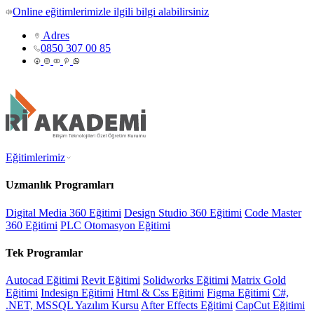
Online eğitimlerimizle ilgili bilgi alabilirsiniz
Adres
0850 307 00 85
Eğitimlerimiz
Uzmanlık Programları
Digital Media 360 Eğitimi
Design Studio 360 Eğitimi
Code Master
360 Eğitimi
PLC Otomasyon Eğitimi
Tek Programlar
Autocad Eğitimi
Revit Eğitimi
Solidworks Eğitimi
Matrix Gold
Eğitimi
Indesign Eğitimi
Html & Css Eğitimi
Figma Eğitimi
C#,
.NET, MSSQL Yazılım Kursu
After Effects Eğitimi
CapCut Eğitimi