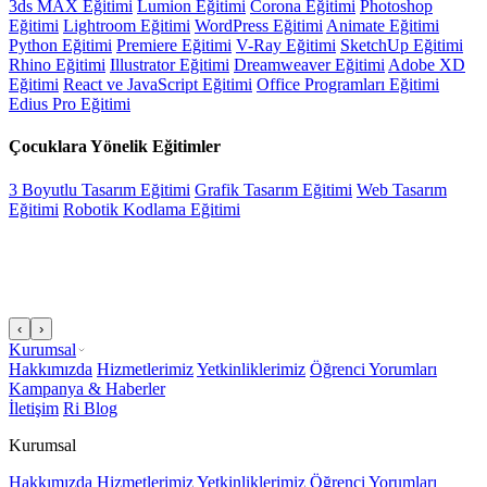
3ds MAX Eğitimi
Lumion Eğitimi
Corona Eğitimi
Photoshop
Eğitimi
Lightroom Eğitimi
WordPress Eğitimi
Animate Eğitimi
Python Eğitimi
Premiere Eğitimi
V-Ray Eğitimi
SketchUp Eğitimi
Rhino Eğitimi
Illustrator Eğitimi
Dreamweaver Eğitimi
Adobe XD
Eğitimi
React ve JavaScript Eğitimi
Office Programları Eğitimi
Edius Pro Eğitimi
Çocuklara Yönelik Eğitimler
3 Boyutlu Tasarım Eğitimi
Grafik Tasarım Eğitimi
Web Tasarım
Eğitimi
Robotik Kodlama Eğitimi
‹
›
Kurumsal
Hakkımızda
Hizmetlerimiz
Yetkinliklerimiz
Öğrenci Yorumları
Kampanya & Haberler
İletişim
Ri Blog
Kurumsal
Hakkımızda
Hizmetlerimiz
Yetkinliklerimiz
Öğrenci Yorumları