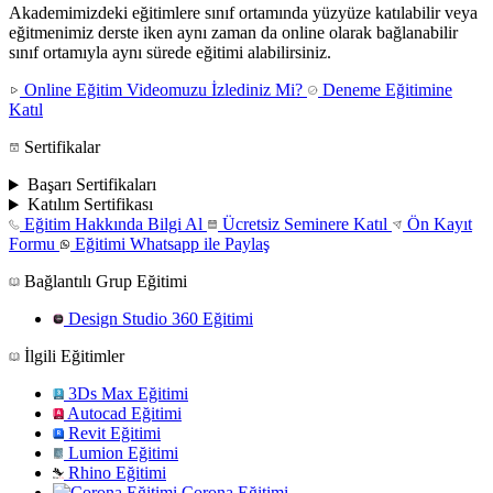
Akademimizdeki eğitimlere sınıf ortamında yüzyüze katılabilir veya
eğitmenimiz derste iken aynı zaman da online olarak bağlanabilir
sınıf ortamıyla aynı sürede eğitimi alabilirsiniz.
Online Eğitim Videomuzu İzlediniz Mi?
Deneme Eğitimine
Katıl
Sertifikalar
Başarı Sertifikaları
Katılım Sertifikası
Eğitim Hakkında Bilgi Al
Ücretsiz Seminere Katıl
Ön Kayıt
Formu
Eğitimi Whatsapp ile Paylaş
Bağlantılı Grup Eğitimi
Design Studio 360 Eğitimi
İlgili Eğitimler
3Ds Max Eğitimi
Autocad Eğitimi
Revit Eğitimi
Lumion Eğitimi
Rhino Eğitimi
Corona Eğitimi